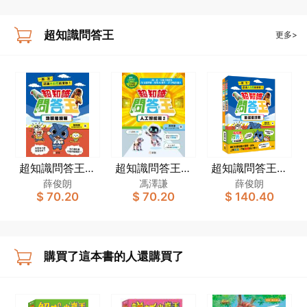
超知識問答王
更多>
超知識問答王：
超知識問答王：
超知識問答王：
地球環境篇
人工智能篇 2
天文地理篇套裝
薛俊朗
馮澤謙
薛俊朗
$ 70.20
$ 70.20
$ 140.40
（一套2冊）
購買了這本書的人還購買了