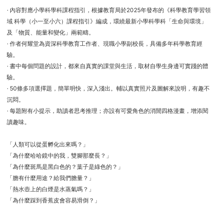
· 內容對應小學科學科課程指引，根據教育局於2025年發布的《科學教育學習領
域 科學（小一至小六）課程指引》編成，環繞最新小學科學科「生命與環境」
及「物質、能量和變化」兩範疇。
· 作者何耀堂為資深科學教育工作者、現職小學副校長，具備多年科學教育經
驗。
· 書中每個問題的設計，都來自真實的課堂與生活，取材自學生身邊可實踐的體
驗。
· 50條多項選擇題，簡單明快，深入淺出。輔以真實照片及圖解來說明，有趣不
沉悶。
· 每題附有小提示，助讀者思考推理；亦設有可愛角色的消閒四格漫畫，增添閱
讀趣味。
「人類可以從蛋孵化出來嗎？」
「為什麼哈哈鏡中的我，雙腳那麼長？」
「為什麼斑馬是黑白色的？葉子是綠色的？」
「膽有什麼用途？給我們膽量？」
「熱水壺上的白煙是水蒸氣嗎？」
「為什麼踩到香蕉皮會容易滑倒？」