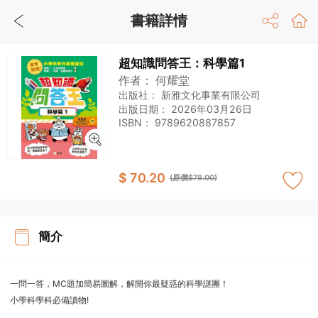
書籍詳情
超知識問答王：科學篇1
作者：
何耀堂
出版社：
新雅文化事業有限公司
出版日期：
2026年03月26日
ISBN：
9789620887857
$ 70.20
(原價$78.00)
簡介
一問一答，MC題加簡易圖解，解開你最疑惑的科學謎團！
小學科學科必備讀物!