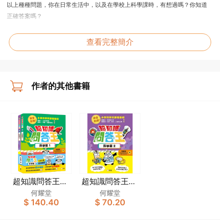
以上種種問題，你在日常生活中，以及在學校上科學課時，有想過嗎？你知道
正確答案嗎？
本書配合了小學科學科的課程指引，精選了50條關於「生命與環境」及「物
質、能量和變化」兩個範疇的問題，以一問一答的選擇題形式，為你破解很容
查看完整簡介
易混淆的科學疑難。本書備有詳盡的圖文解說，配合四格漫畫，以既專業又趣
味的形式，為你打開科學求知之門！
作者的其他書籍
超知識問答王：
超知識問答王：
科學篇套裝（一
科學篇2
何耀堂
何耀堂
$ 140.40
$ 70.20
套2冊）