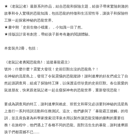
★《老鼠記者》最新系列作品，結合恐龍和探險主題，給孩子帶來驚險刺激的
故事和令人驚嘆的恐龍知識，包括恐龍的特徵和生活習性等，讓孩子和探險特
工隊一起探索神秘的恐龍世界。
★書中附「史前生物小檔案」，小知識一目了然。
★排版設計富有創意，帶給孩子新奇有趣的閲讀體驗。
本套裝共2冊，包括：
《老鼠記者勇闖恐龍島1：追蹤暴龍霸主》
號外：什麼什麼？震驚大發現！史前巨獸出沒的恐龍島？！
在神秘的流星島上，發現了令鼠震懾的恐龍蹤跡！謝利連摩的好友們成立了自
然起源調查局，組成了探險特工隊，以保護這些珍貴的史前巨獸。各位親愛的
鼠迷朋友，快來跟老鼠記者一起去窺探神奇的恐龍世界，重新發現恐龍！
要成為調查局的特工，謝利連摩與賴皮、班哲文和翠兒必須要到神秘的流星島
上進行一系列培訓活動和任務測試。這次，他們參與了「暴龍霸王接觸」的培
訓，並且肩負著為科學家搜索沼澤泉水用以製作讓恐龍安睡的藥劑的重要任
務！在旅程中，他們遇上了各種不同的恐龍。面對活生生的暴龍，謝利連摩跟
孩子們都震撼不已……