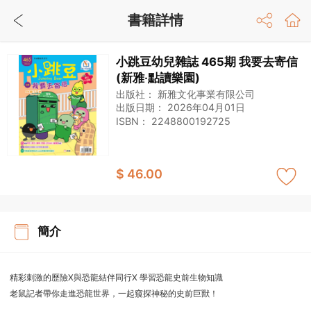
書籍詳情
小跳豆幼兒雜誌 465期 我要去寄信
(新雅‧點讀樂園)
出版社：
新雅文化事業有限公司
出版日期：
2026年04月01日
ISBN：
2248800192725
$ 46.00
簡介
精彩刺激的歷險X與恐龍結伴同行X 學習恐龍史前生物知識
老鼠記者帶你走進恐龍世界，一起窺探神秘的史前巨獸！