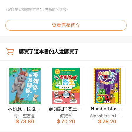
《老鼠記者勇闖恐龍島2：三角龍的突襲》
臭氣沖天的便便？！
在神秘的流星島上，發現了令鼠震懾的恐龍蹤跡！謝利連摩的好友們成立了自
查看完整簡介
然起源調查局，組成了探險特工隊，以保護這些珍貴的史前巨獸。
流星島上住著各種神秘的恐龍，謝利連摩與賴皮、班哲文和翠兒這幾位特工成
員都躍躍欲試，想儘快一睹各種恐龍的風采！這次，珍妮‧核物理鼠讓大家一起
購買了這本書的人還購買了
去收集三角龍便便，好讓科學家們進一步了解三角龍的生活習性。咕吱吱！一
想找到這些巨獸的便便巨大如山，臭氣沖天，真是不一樣的艱難任務呢……
不如意，也沒關
超知識問答王：
Numberblocks
數學遊戲書
係！[新雅．繪
科學篇1
珍．查普曼
何耀堂
Alphablocks Limit
$ 73.80
$ 70.20
$ 79.20
本館]
ed