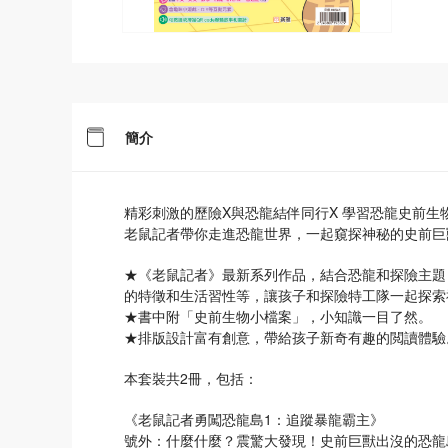
簡介
精彩刺激的歷險X與恐龍結伴同行X 學習恐龍史前生
老鼠記者帶你走進恐龍世界，一起窺探神秘的史前巨
★《老鼠記者》最新系列作品，結合恐龍和探險主題
的特徵和生活習性等，讓孩子和探險特工隊一起探索
★書中附「史前生物小檔案」，小知識一目了然。
★排版設計富有創意，帶給孩子新奇有趣的閲讀體驗
本套裝共2冊，包括：
《老鼠記者勇闖恐龍島1：追蹤暴龍霸主》
號外：什麼什麼？震驚大發現！史前巨獸出沒的恐龍