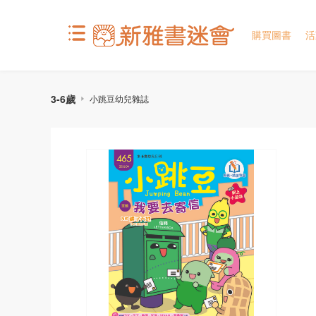
購買圖書
活
3-6歲
小跳豆幼兒雜誌