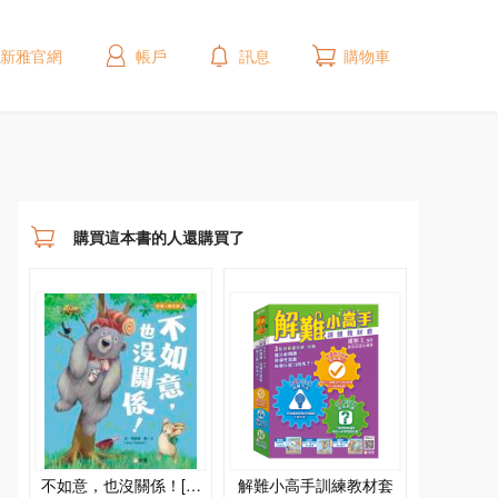
新雅官網
帳戶
訊息
購物車
購買這本書的人還購買了
不如意，也沒關係！[新
解難小高手訓練教材套