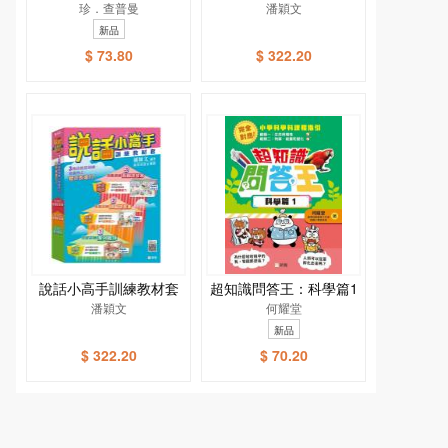
雅．繪本館]
珍．查普曼
潘穎文
新品
$ 73.80
$ 322.20
說話小高手訓練教材套
超知識問答王：科學篇1
潘穎文
何耀堂
新品
$ 322.20
$ 70.20