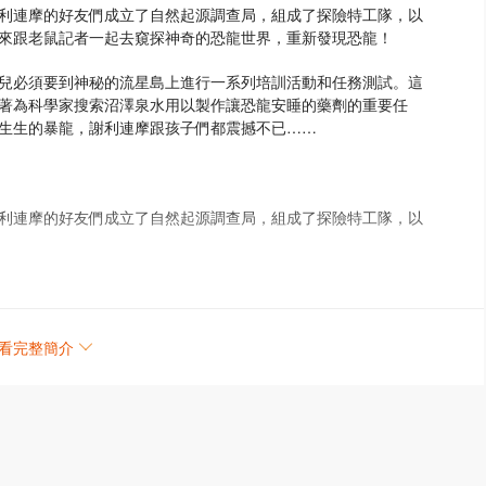
利連摩的好友們成立了自然起源調查局，組成了探險特工隊，以
來跟老鼠記者一起去窺探神奇的恐龍世界，重新發現恐龍！
兒必須要到神秘的流星島上進行一系列培訓活動和任務測試。這
著為科學家搜索沼澤泉水用以製作讓恐龍安睡的藥劑的重要任
生生的暴龍，謝利連摩跟孩子們都震撼不已……
利連摩的好友們成立了自然起源調查局，組成了探險特工隊，以
哲文和翠兒這幾位特工成員都躍躍欲試，想儘快一睹各種恐龍的
龍便便，好讓科學家們進一步了解三角龍的生活習性。咕吱吱！一
一樣的艱難任務呢……
看完整簡介