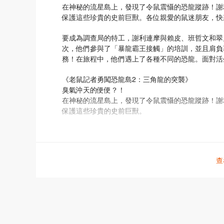
在神秘的流星島上，發現了令鼠震懾的恐龍蹤跡！謝
保護這些珍貴的史前巨獸。各位親愛的鼠迷朋友，快
要成為調查局的特工，謝利連摩與賴皮、班哲文和翠
次，他們參與了「暴龍霸王接觸」的培訓，並且肩負
務！在旅程中，他們遇上了各種不同的恐龍。面對活
《老鼠記者勇闖恐龍島2：三角龍的突襲》
臭氣沖天的便便？！
在神秘的流星島上，發現了令鼠震懾的恐龍蹤跡！謝
保護這些珍貴的史前巨獸。
流星島上住著各種神秘的恐龍，謝利連摩與賴皮、班
風采！這次，珍妮‧核物理鼠讓大家一起去收集三角
想找到這些巨獸的便便巨大如山，臭氣沖天，真是不
查