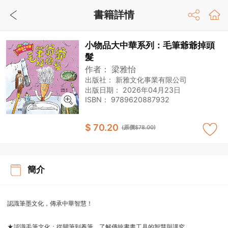
書籍詳情
小物品大中華系列：毛筆爺爺掉頭
髮
作者：
梁雅怡
出版社：
新雅文化事業有限公司
出版日期：
2026年04月23日
ISBN：
9789620887932
$ 70.20
(原價$78.00)
簡介
認識筆墨文化，傳承中華智慧！
★認識毛筆文化：從開筆到養筆，了解傳統書畫工具的智慧與講究。