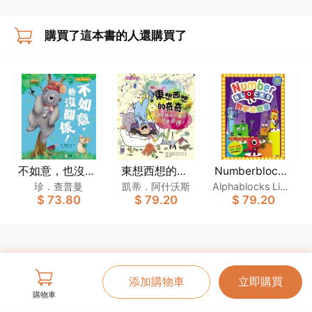
購買了這本書的人還購買了
不如意，也沒關
東想西想的奇
Numberblocks
數學遊戲書
係！[新雅．繪
奇：讓忙碌的小
珍．查普曼
凱蒂．阿什沃斯
Alphablocks Limit
$ 73.80
$ 79.20
$ 79.20
本館]
腦袋學會表達！
ed
[新雅．繪本館]
添加購物車
立即購買
購物車