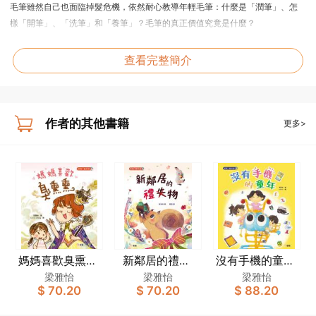
毛筆雖然自己也面臨掉髮危機，依然耐心教導年輕毛筆：什麼是「潤筆」、怎
樣「開筆」、「洗筆」和「養筆」？毛筆的真正價值究竟是什麼？
查看完整簡介
作者的其他書籍
更多>
媽媽喜歡臭熏熏
新鄰居的禮物
沒有手機的童年
[新雅‧繪本館]
[新雅‧繪本館]
[新雅‧繪本館]
梁雅怡
梁雅怡
梁雅怡
$ 70.20
$ 70.20
$ 88.20