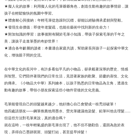
★擬人化的故事：利用擬人化的毛筆爺爺角色，創造生動有趣的故事情節，讓
孩子在輕鬆愉快的氛圍中學習。
★體會耐心與接納：年輕毛筆從急躁到沉穩，卻能以經驗傳承柔韌與堅毅。
★發現生命價值：即使年老髮疏，也能在藝術中找到新的生命力！
★附加知識的學習：故事後附有關於毛筆小知識，帶孩子探索毛筆的千年之
美，讓孩子走進筆墨的奇妙世界！
★適合各年齡層的讀者：本書適合家庭共讀，幫助家長與孩子一起探索中華文
化，增強親子間的交流。
在中華文化的長河中，有許多看似平凡的小物品，卻承載著深厚的歷史、情感
與智慧。它們陪伴著我們的日常生活，見證著家族的歡聚、節慶的喜悅、文化
的傳承。《小物品大中華》系列繪本，以孩子熟悉的日常物品為主角，透過生
動有趣的故事，帶領小朋友探索這些小物件背後的文化意義。
毛筆能發現自己的頭髮越來越少，他好擔心自己會變成一枝禿頭破筆！
他四處請朋友——鋼筆推薦他用墨水、熒光筆建議他染髮、鉛筆叫他去理髮……
但這些方法對毛筆來說，真的適合嗎？
就在這時，一枝年輕氣盛的新毛筆出現了，他不但不聽勸告，還因為急於表
現，弄得自己墨跡斑斑、頭髮打結，甚至提早掉髮！