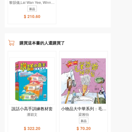
黎韻儀,Lai Wan Yee, Winnie,
（一套3冊）
馮澤謙
新品
$ 210.60
購買這本書的人還購買了
說話小高手訓練教材套
小物品大中華系列：毛筆
潘穎文
爺爺掉頭髮
梁雅怡
新品
$ 322.20
$ 70.20