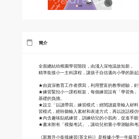
簡介
全面總結幼稚園學習階段，由淺入深地温故知新，
精準銜接小一主科課程，讓孩子自信邁向小學的新起
★由資深教育工作者撰寫，利用豐富的教學經驗，針
★練習緊扣小一課程框架，每個練習設有「學習角」
基礎的負擔。
★設立「以讀帶寫」練習模式：經閱讀篇章輸入材料
習模式，經聆聽輸入素材和表達方式，再以說話模仿
★內含趣味貼紙練習，訓練幼兒的小肌肉，促進手眼
★書末附有「模擬考試」，讓幼兒初嘗小學測驗和考
《新雅升小銜接練習(英文科)》是根據小學一年級英文課