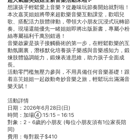
想讓孩子輕鬆愛上音樂？從趣味玩節奏開始就對啦！
本次嘉芙姐姐將帶來超歡樂音樂互動課堂，歡唱兒
歌、搭配活力肢體律動，帶領大小朋友沉浸式玩轉節
奏。現場還能優先一睹姐姐即將出版新書，專屬小粉
絲專屬福利千萬別錯過！
音樂啟蒙是孩子接觸藝術的第一步，在輕鬆歡樂的互
動氛圍裏，潛移默化培養孩子樂感與音樂感知力，鍛
煉肢體協調能力，鍛煉表達思維，助力孩子全面成
長。
活動零門檻無壓力參與，不用具備任何音樂基礎！跟
着
嘉芙
姐姐一起啟動奇妙音樂之旅，輕鬆玩出滿滿音
樂天賦！
活動詳情
日期：2026年6月28日(日)
時間：加場④:15:15 – 16:15
對象：2 - 6歲的小朋友 (每位小朋友須有1位家長陪
同)
費用：每對親子$410