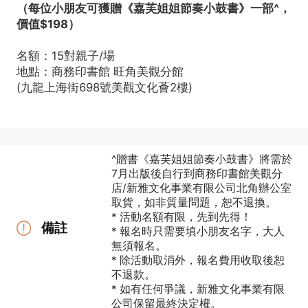
（每位小朋友可獲贈《嘉芙姐姐節奏小鼓書》一部^，
價值$198）
名額：15對親子/場
地點：商務印書館 旺角美觀分館
(九龍上海街698號美觀文化薈2樓)
^贈書《嘉芙姐姐節奏小鼓書》將需於
7月出版後自行到商務印書館美觀分
店/新雅文化事業有限公司北角辦公室
取貨，如非質量問題，恕不退換。
* 活動名額有限，先到先得！
備註
* 報名時只需要填小朋友名字，大人
無須報名。
* 除活動取消外，報名費用收取後恕
不退款。
* 如有任何爭議，新雅文化事業有限
公司保留最終決定權。