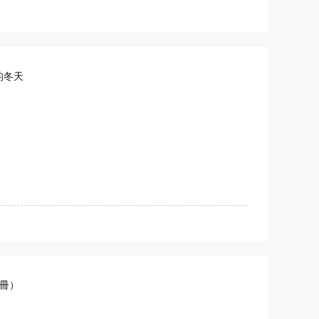
的冬天
冊）