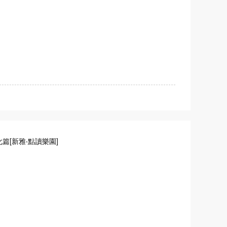
[新雅‧點讀樂園]