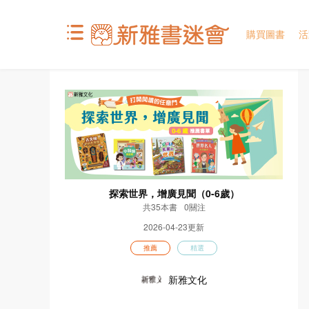
購買圖書
活
探索世界，增廣見聞（0-6歲）
共35本書
0關注
2026-04-23更新
推薦
精選
新雅文化