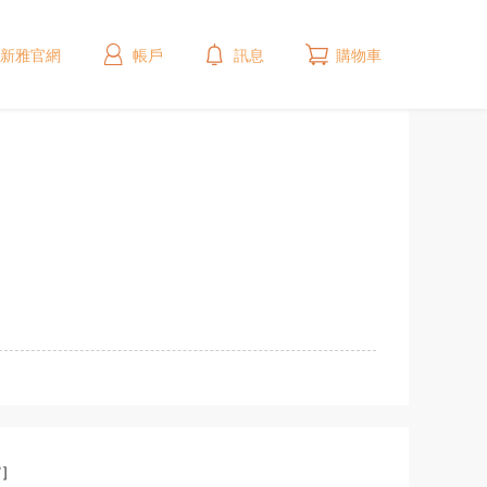
新雅官網
帳戶
訊息
購物車
館］