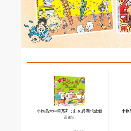
小物品大中華系列：紅包兵團想放假
小物
梁雅怡