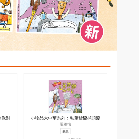
開派對
小物品大中華系列：毛筆爺爺掉頭髮
梁雅怡
新品