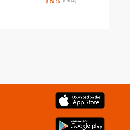
($78.00)
$ 70.20