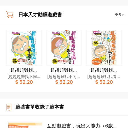
書]
《超超超容易迷宮？腦力大對決》
日本天才動腦遊戲書
更多>
不平凡的你，想挑戰不平凡的迷宮？
本冊的44個迷宮經過特別設計，加入了解謎推理元素，不是簡簡單單就能破解
啊！這些迷宮究竟是難是易？由你自己判斷吧！
經典的迷宮遊戲被注入全新玩法！請你的爸爸媽媽、兄弟姊妹及親戚朋友一起
來，接受我們似易非易、似難非難的大挑戰吧！
超超超難找不
超超超難找不
超超超難找找
滿街都是「超難遊戲書」，大家要用超強觀察力辨認清楚以下由日本正式授權
同！腦潛能開發
同！偵探頭腦大
看！300個失物
[超超超難找不同！
[超超超難找不同！
[超超超難找找看！
的作品，才是真材實料啊！
$ 52.20
$ 52.20
$ 52.20
[日本天才動腦遊
考驗[日本天才動
在哪裏？[日本天
腦潛能開發]製作委
偵探頭腦大考驗]製
300個失物在哪
戲書]
腦遊戲書]
才動腦遊戲書]
員會
作委員會
裏？]製作委員會
這些書單收錄了這本書
互動遊戲書，玩出大能力（6歲或