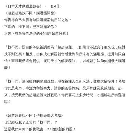
《日本天才動腦遊戲書》（一套4冊）
《超超超難找不同！腦潛能開發》
你覺得自己大腦有無限潛能卻無用武之地？
正常的「找不同」已不能滿足你？
這裏正有啟發你潛能的44個超超超難題！
「找不同」題目的等級被調整為「超超超難」，如果你不認真仔細來玩，絕對
找不到答案！相反，當你成功解題就會感受到前所未有的滿足感，提升無限自
信！而且我們還會提供「屁屁天才的解謎秘訣」，以輕鬆手法助你開發大腦潛
能！
「找不同」這個經典的動腦遊戲，現在被注入全新玩法，難度大幅提升！考驗
你的思考力，專注力和觀察力。請你的爸爸媽媽、兄弟姊妹及親戚朋友一起
來，接受我們的超超超難大挑戰吧！你們要花上多少時間，才能解破所有難題
呢？
《超超超難找不同！偵探頭腦大考驗》
你已經玩膩了正常的「找不同」？
這是我們向你下的挑戰書—37個創新的難題！