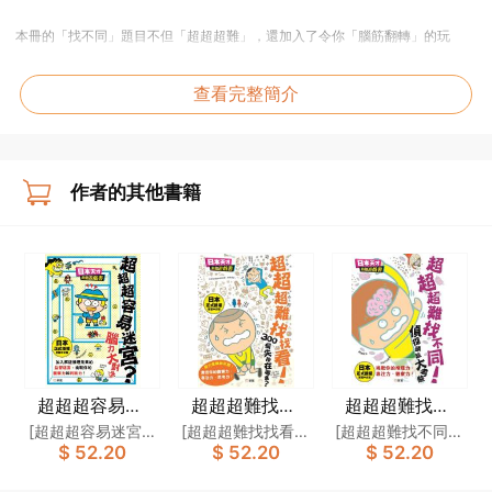
本冊的「找不同」題目不但「超超超難」，還加入了令你「腦筋翻轉」的玩
法：
（1）滲入推理元素，你要追蹤目標犯人！
查看完整簡介
（2）加插照片，令畫面更加真實！
（3）添上眼睛錯覺效果，令你眼花繚亂！
（4）一頁多達100個不同之處的挑戰題！
作者的其他書籍
「找不同」這個經典的動腦遊戲，現在被注入全新玩法，難度大幅提升！考驗
你的推理力、專注力、觀察力和腦筋靈活性。請你的爸爸媽媽、兄弟姊妹及親
戚朋友一起來，接受我們的超超超難大挑戰吧！你們要花上多少時間，才能解
破所有難題呢？
《超超超難找找看！300個失物在哪裏？》
你自問觀察力過人？這就是我們向你下的挑戰書！
失物數量多於三百個，如果你還有餘力，就慢慢數吧。
超超超容易迷
超超超難找找
超超超難找不
本冊還設有智力題、迷宮、數學題、玩法包羅萬有！
宮？腦力大對決
看！300個失物
同！偵探頭腦大
[超超超容易迷宮？
[超超超難找找看！
[超超超難找不同！
$ 52.20
$ 52.20
$ 52.20
[日本天才動腦
在哪裏？[日本
考驗[日本天才
腦力大對決]製作委
300個失物在哪
偵探頭腦大考驗]製
「找找看」這個經典的動腦遊戲，現在被注入全新玩法，難度大幅提升！請你
遊戲書]
天才動腦遊戲
動腦遊戲書]
員會
裏？]製作委員會
作委員會
的爸爸媽媽、兄弟姊妹及親戚朋友一起來接受我們的超超超難大挑戰吧！