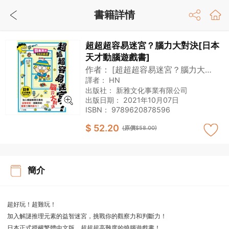
書籍詳情
超超超容易迷宮？腦力大對決[日本
天才動腦遊戲書]
作者：
[超超超容易迷宮？腦力大對
決]製作委員會
譯者：
HN
出版社：
新雅文化事業有限公司
出版日期：
2021年10月07日
ISBN：
9789620878596
$ 52.20
(原價$58.00)
簡介
超好玩！超難玩！
加入解謎推理元素的益智迷宮，挑戰你的觀察力和判斷力！
日本正式授權繁體中文版，超超超高難度的燒腦遊戲書！