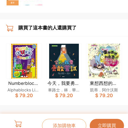
書單
購買了這本書的人還購買了
Numberblocks
今天，我要勇敢
東想西想的奇
數學遊戲書
嘗試[新雅．繪
奇：讓忙碌的小
Alphablocks Limit
車路士．林．華萊
凱蒂．阿什沃斯
$ 79.20
$ 79.20
$ 79.20
本館]
腦袋學會表達！
ed
士
[新雅．繪本館]
添加購物車
立即購買