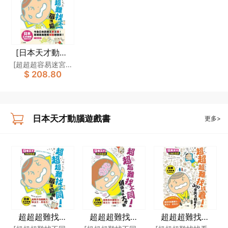
[日本天才動腦
遊戲書]一套4冊
[超超超容易迷宮？
$ 208.80
腦力大對決]製作委
員會,[超超超難找
不同！偵探頭腦大
考驗]製作委員會,
日本天才動腦遊戲書
更多>
[超超超難找找看！
300個失物在哪
裏？]製作委員會
超超超難找不
超超超難找不
超超超難找找
同！腦潛能開發
同！偵探頭腦大
看！300個失物