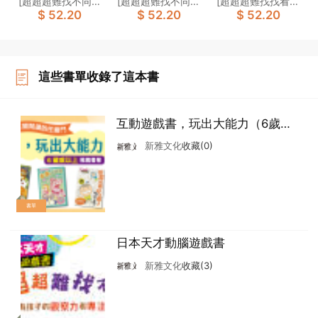
[超超超難找不同！
[超超超難找不同！
[超超超難找找看！
$ 52.20
$ 52.20
$ 52.20
[日本天才動腦遊
考驗[日本天才動
在哪裏？[日本天
腦潛能開發]製作委
偵探頭腦大考驗]製
300個失物在哪
戲書]
腦遊戲書]
才動腦遊戲書]
員會
作委員會
裏？]製作委員會
這些書單收錄了這本書
互動遊戲書，玩出大能力（6歲或
以上）
新雅文化
收藏(0)
書單
日本天才動腦遊戲書
新雅文化
收藏(3)