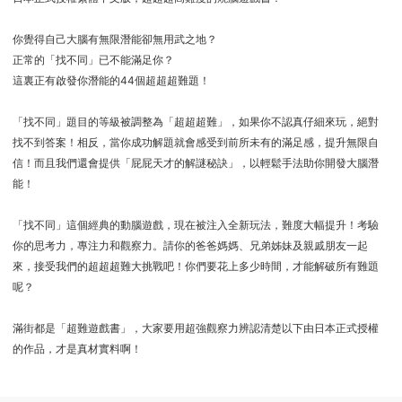
你覺得自己大腦有無限潛能卻無用武之地？
正常的「找不同」已不能滿足你？
這裏正有啟發你潛能的44個超超超難題！
「找不同」題目的等級被調整為「超超超難」，如果你不認真仔細來玩，絕對
找不到答案！相反，當你成功解題就會感受到前所未有的滿足感，提升無限自
信！而且我們還會提供「屁屁天才的解謎秘訣」，以輕鬆手法助你開發大腦潛
能！
「找不同」這個經典的動腦遊戲，現在被注入全新玩法，難度大幅提升！考驗
你的思考力，專注力和觀察力。請你的爸爸媽媽、兄弟姊妹及親戚朋友一起
來，接受我們的超超超難大挑戰吧！你們要花上多少時間，才能解破所有難題
呢？
滿街都是「超難遊戲書」，大家要用超強觀察力辨認清楚以下由日本正式授權
的作品，才是真材實料啊！