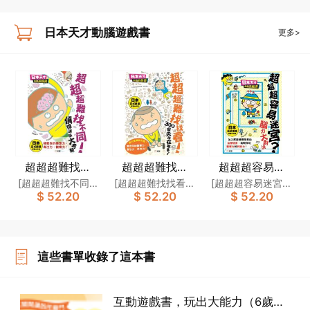
日本天才動腦遊戲書
更多>
超超超難找不
超超超難找找
超超超容易迷
同！偵探頭腦大
看！300個失物
宮？腦力大對決
[超超超難找不同！
[超超超難找找看！
[超超超容易迷宮？
$ 52.20
$ 52.20
$ 52.20
考驗[日本天才動
在哪裏？[日本天
[日本天才動腦遊
偵探頭腦大考驗]製
300個失物在哪
腦力大對決]製作委
腦遊戲書]
才動腦遊戲書]
戲書]
作委員會
裏？]製作委員會
員會
這些書單收錄了這本書
互動遊戲書，玩出大能力（6歲或