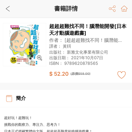
書籍詳情
超超超難找不同！腦潛能開發[日本
天才動腦遊戲書]
作者：
[超超超難找不同！腦潛能開
發]製作委員會
譯者：
黃聑
出版社：
新雅文化事業有限公司
出版日期：
2021年10月07日
ISBN：
9789620878565
$ 52.20
(原價$58.00)
簡介
超好玩！超難玩！
挑戰你的觀察力、專注力、思考力！
日本正式授權繁體中文版，超超超高難度的燒腦遊戲書！