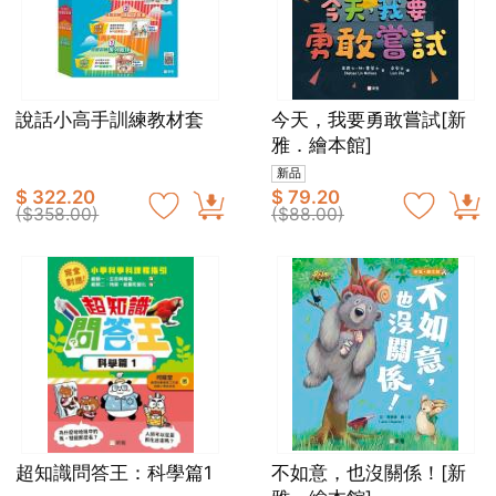
說話小高手訓練教材套
今天，我要勇敢嘗試[新
雅．繪本館]
新品
$ 322.20
$ 79.20
($358.00)
($88.00)
超知識問答王：科學篇1
不如意，也沒關係！[新