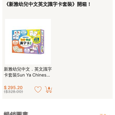
《新雅幼兒中文英文識字卡套裝》開箱！
新雅幼兒中文．英文識字
卡套裝Sun Ya Chinese
and English Flash Card
s for Children（新雅．
$ 295.20
($328.00)
點讀樂園）
暢銷圖書