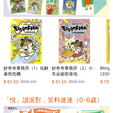
妙奇奇事務所（1）化解
妙奇奇事務所（2）小
Bling
暴雨危機
耳朵秘密基地
(3)
$ 61.20
($68.00)
$ 61.20
($68.00)
$ 70.
「悅」讀派對，笑料連連（0-6歲）