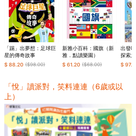
「踢」出夢想：足球巨
新雅小百科：國旗（新
出發吧
星的傳奇故事
雅．點讀樂園）
探索之
館]
$ 88.20
($98.00)
$ 61.20
($68.00)
$ 97.
「悅」讀派對，笑料連連（6歲或以
上）