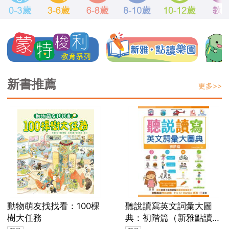
新書推薦
更多>>
動物萌友找找看：100棵
聽說讀寫英文詞彙大圖
樹大任務
典：初階篇（新雅點讀樂