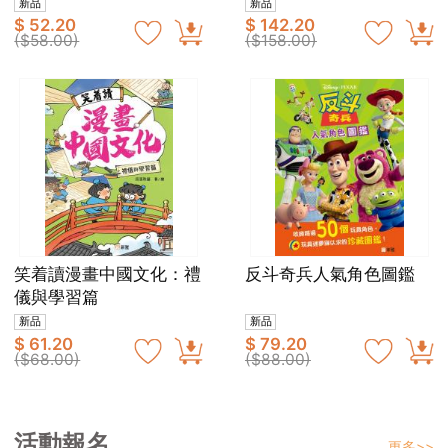
園）
新品
新品
$ 52.20
$ 142.20
($58.00)
($158.00)
笑着讀漫畫中國文化：禮
反斗奇兵人氣角色圖鑑
儀與學習篇
新品
新品
$ 61.20
$ 79.20
($68.00)
($88.00)
活動報名
更多>>