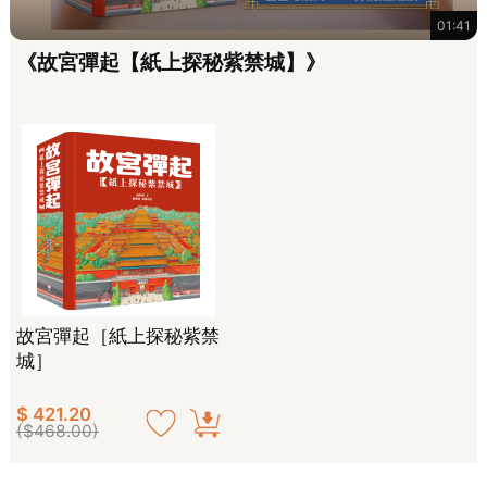
01:41
《故宮彈起【紙上探秘紫禁城】》
故宮彈起［紙上探秘紫禁
城］
$ 421.20
($468.00)