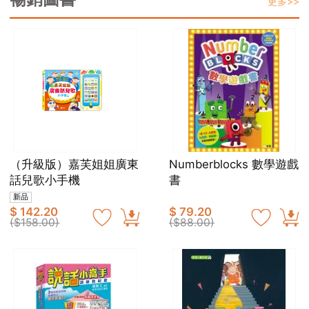
更多>>
（升級版）嘉芙姐姐廣東
Numberblocks 數學遊戲
話兒歌小手機
書
新品
$ 142.20
$ 79.20
($158.00)
($88.00)