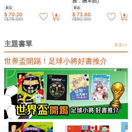
雅．繪本館]
新品
新品
$ 70.20
$ 73.80
($78.00)
($82.00)
主題書單
更多>>
世界盃開踢！足球小將好書推介