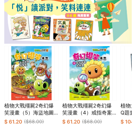
植物大戰殭屍2奇幻爆
植物大戰殭屍2奇幻爆
植物大戰
笑漫畫（5）海盜地圖
笑漫畫（4）戒指奇案
Q題套
爭奪戰
大偵查
$ 61.20
($68.00)
$ 61.20
($68.00)
$ 104