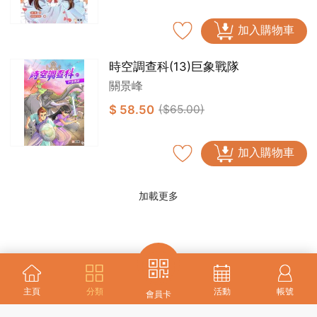
加入購物車
時空調查科(13)巨象戰隊
關景峰
$ 58.50
($65.00)
加入購物車
加載更多
主頁
分類
活動
帳號
會員卡