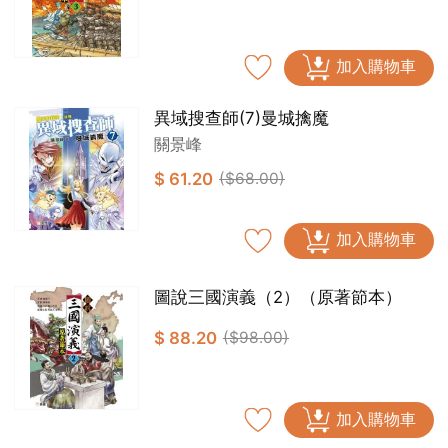
加入購物車
異域搜查師(7)曼城擒魔
關景峰
$ 61.20
($68.00)
加入購物車
圖說三國演義（2）（原著節本）
$ 88.20
($98.00)
加入購物車