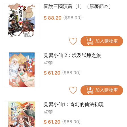
圖說三國演義（1）（原著節本）
$ 88.20
($98.00)
加入購物車
見習小仙 2：埃及試煉之旅
卓瑩
$ 61.20
($68.00)
加入購物車
見習小仙1：奇幻的仙法初現
卓瑩
$ 61.20
($68.00)