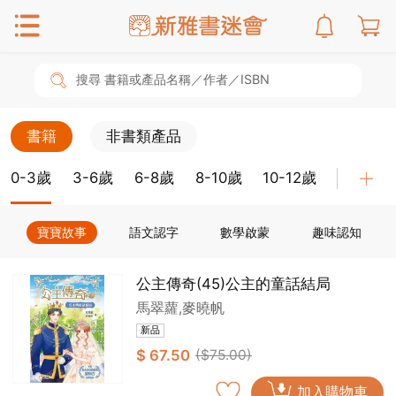
搜尋 書籍或產品名稱／作者／ISBN
書籍
非書類產品
0-3歲
3-6歲
6-8歲
8-10歲
10-12歲
教具
寶寶故事
語文認字
數學啟蒙
趣味認知
公主傳奇(45)公主的童話結局
馬翠蘿,麥曉帆
新品
$ 67.50
($75.00)
加入購物車