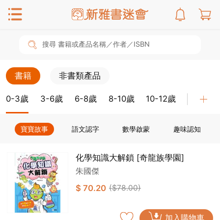
搜尋 書籍或產品名稱／作者／ISBN
書籍
非書類產品
0-3歲
3-6歲
6-8歲
8-10歲
10-12歲
教具
寶寶故事
語文認字
數學啟蒙
趣味認知
化學知識大解鎖 [奇龍族學園]
朱國傑
$ 70.20
($78.00)
加入購物車