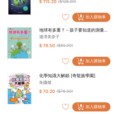
$ 115.20
($128.00)
加入購物車
地球有多重？－孩子要知道的測量小
百科[新雅‧知識館]
瀧澤美奈子
$ 76.50
($85.00)
加入購物車
化學知識大解鎖 [奇龍族學園]
朱國傑
$ 70.20
($78.00)
加入購物車