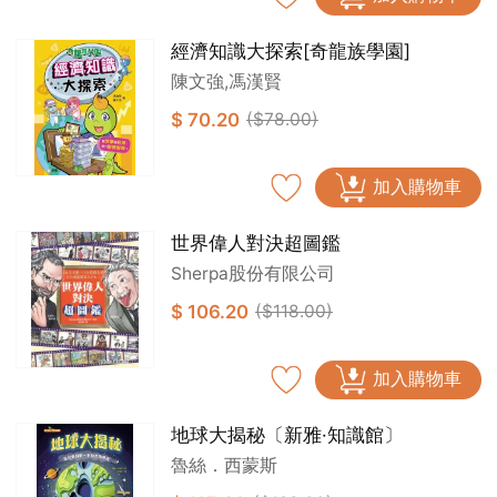
經濟知識大探索[奇龍族學園]
陳文強,馮漢賢
$ 70.20
($78.00)
加入購物車
世界偉人對決超圖鑑
Sherpa股份有限公司
$ 106.20
($118.00)
加入購物車
地球大揭秘〔新雅·知識館〕
魯絲．西蒙斯