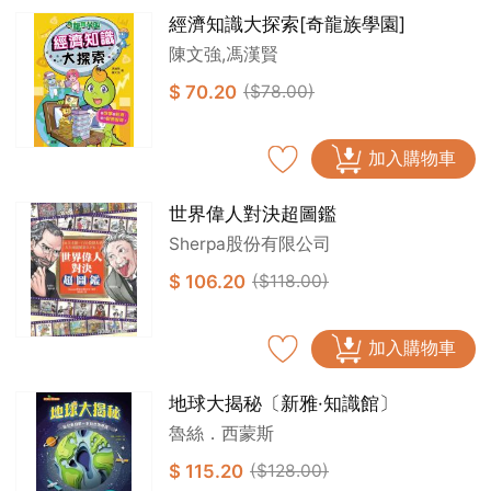
經濟知識大探索[奇龍族學園]
陳文強,馮漢賢
$ 70.20
($78.00)
加入購物車
世界偉人對決超圖鑑
Sherpa股份有限公司
$ 106.20
($118.00)
加入購物車
地球大揭秘〔新雅·知識館〕
魯絲．西蒙斯
$ 115.20
($128.00)