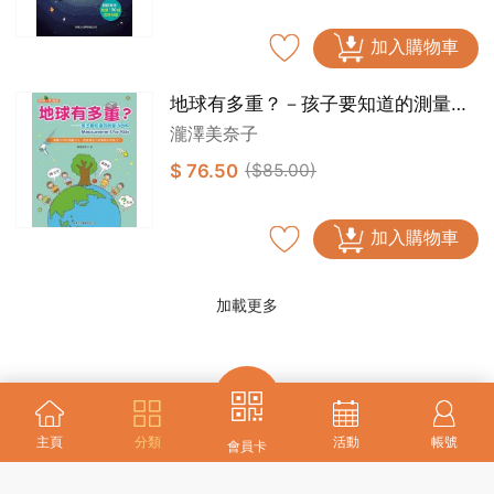
加入購物車
地球有多重？－孩子要知道的測量小
百科[新雅‧知識館]
瀧澤美奈子
$ 76.50
($85.00)
加入購物車
加載更多
主頁
分類
活動
帳號
會員卡