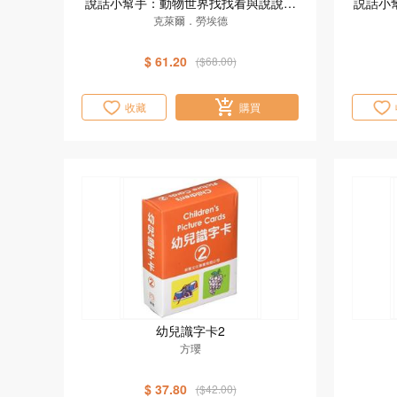
說話小幫手：動物世界找找看與說說看
説話小
情境繪本[新雅．寶寶語文館]
克萊爾．勞埃德
說看
$ 61.20
($68.00)
收藏
購買
幼兒識字卡2
方瓔
$ 37.80
($42.00)