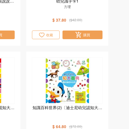
與說說看
幼兒識字卡1
館]
方瓔
$ 37.80
($42.00)
買
收藏
購買
認知大圖
知識百科世界(2)〔迪士尼幼兒認知大圖
典〕
$ 64.80
($72.00)