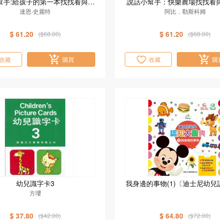
幫手:給孩子的第一本找找看與說
說話小幫手：快樂農場找找看
情境繪本[新雅‧寶寶語文館]
達恩‧史麗特
情境繪本[新雅．寶寶語文
阿比．勒斯科姆
$ 61.20
$ 61.20
($68.00)
($68.00)
收藏
購買
收藏
購
幼兒識字卡3
我身邊的事物(1)〔迪士尼幼兒
方瓔
典〕
$ 37.80
$ 64.80
($42.00)
($72.00)