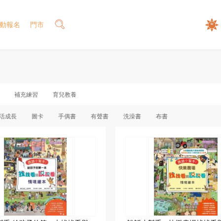
動報名
門市
補充練習
育兒教養
活成長
圖卡
手偶書
有聲書
洗澡書
布書