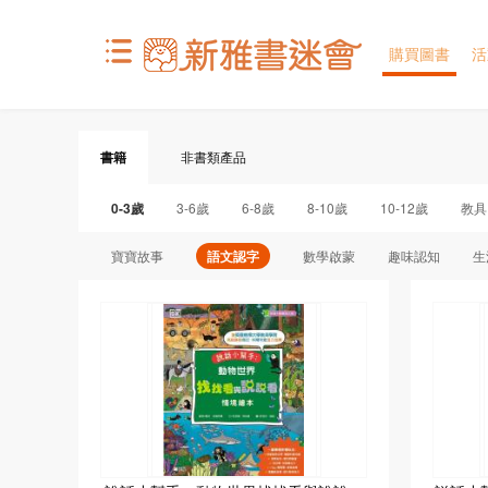
購買圖書
活
書籍
非書類產品
0-3歲
3-6歲
6-8歲
8-10歲
10-12歲
教具
寶寶故事
語文認字
數學啟蒙
趣味認知
生