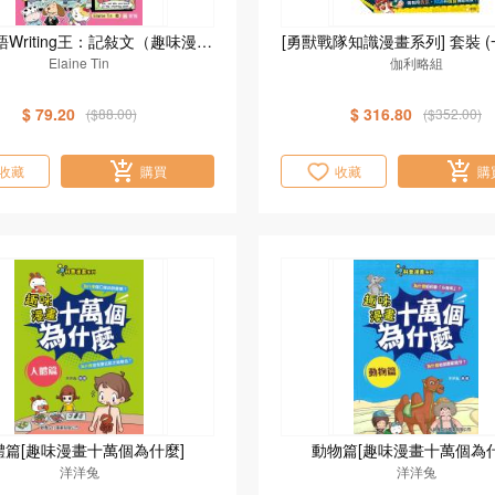
Writing王：記敍文（趣味漫畫
[勇獸戰隊知識漫畫系列] 套裝 (
學英語）
Elaine Tin
伽利略組
$ 79.20
$ 316.80
($88.00)
($352.00)
收藏
購買
收藏
購
體篇[趣味漫畫十萬個為什麼]
動物篇[趣味漫畫十萬個為什
洋洋兔
洋洋兔