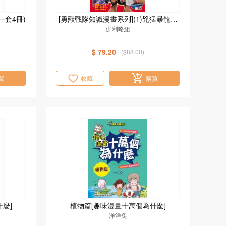
一套4冊)
[勇獸戰隊知識漫畫系列](1)兇猛暴龍大
伽利略組
鬧都市
$ 79.20
($88.00)
買
收藏
購買
麼]
植物篇[趣味漫畫十萬個為什麼]
洋洋兔