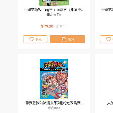
小學英語Writing王：描寫文（趣味漫畫
小學英語
學英語）
Elaine Tin
$ 79.20
($88.00)
收藏
購買
[勇獸戰隊知識漫畫系列](2)激戰萬獸之
人
伽利略組
王獅子