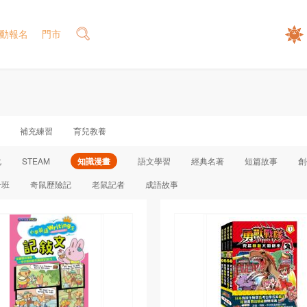
動報名
門市
補充練習
育兒教養
化
STEAM
知識漫畫
語文學習
經典名著
短篇故事
創
一班
奇鼠歷險記
老鼠記者
成語故事