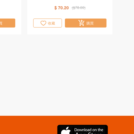
$ 70.20
($78.00)
買
收藏
購買