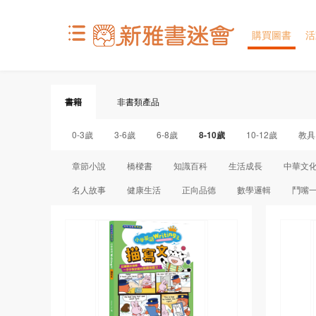
購買圖書
活
書籍
非書類產品
0-3歲
3-6歲
6-8歲
8-10歲
10-12歲
教具
章節小說
橋樑書
知識百科
生活成長
中華文
名人故事
健康生活
正向品德
數學邏輯
鬥嘴