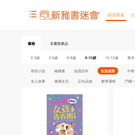
購買圖書
活
書籍
非書類產品
0-3歲
3-6歲
6-8歲
8-10歲
10-12歲
教具
章節小說
橋樑書
知識百科
生活成長
中華
名人故事
健康生活
正向品德
數學邏輯
鬥嘴