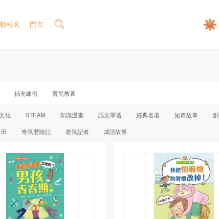
動報名
門市
補充練習
育兒教養
文化
STEAM
知識漫畫
語文學習
經典名著
短篇故事
創
一班
奇鼠歷險記
老鼠記者
成語故事