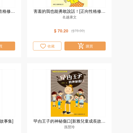
性格修煉
害羞的我也能勇敢說話！[正向性格修煉
名越康文
術]
$ 70.20
($78.00)
買
收藏
購買
故事集]
曱甴王子的神秘傷口[新雅兒童成長故事
孫慧玲
集]