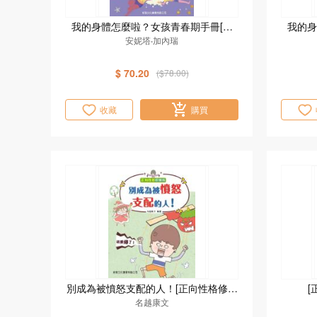
我的身體怎麼啦？女孩青春期手冊[新
我的身
安妮塔‧加內瑞
雅‧成長館]
$ 70.20
($78.00)
收藏
購買
別成為被憤怒支配的人！[正向性格修煉
[
名越康文
術]