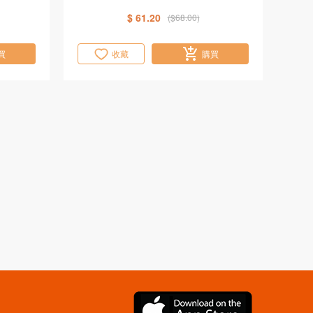
$ 61.20
($68.00)
買
收藏
購買