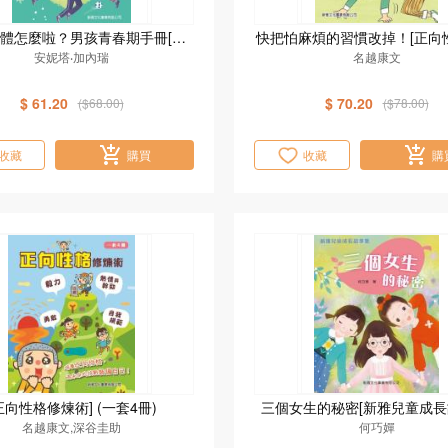
體怎麼啦？男孩青春期手冊[新
快把怕麻煩的習慣改掉！[正向
安妮塔‧加內瑞
雅‧成長館]
名越康文
術]
$ 61.20
$ 70.20
($68.00)
($78.00)
收藏
購買
收藏
購
正向性格修煉術] (一套4冊)
三個女生的秘密[新雅兒童成長
名越康文,深谷圭助
何巧嬋