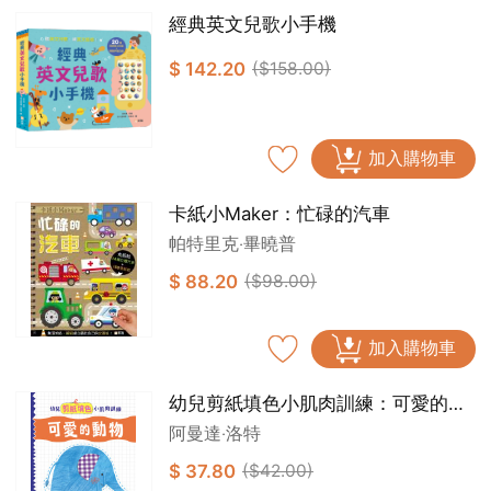
經典英文兒歌小手機
$ 142.20
($158.00)
加入購物車
卡紙小Maker：忙碌的汽車
帕特里克‧畢曉普
$ 88.20
($98.00)
加入購物車
幼兒剪紙填色小肌肉訓練：可愛的動
物
阿曼達‧洛特
$ 37.80
($42.00)