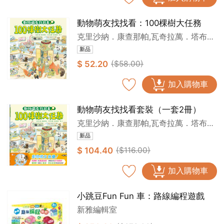
動物萌友找找看：100棵樹大任務
克里沙納．康查那帕,瓦奇拉萬．塔布
斯亞
新品
$ 52.20
($58.00)
加入購物車
動物萌友找找看套裝（一套2冊）
克里沙納．康查那帕,瓦奇拉萬．塔布
斯亞
新品
$ 104.40
($116.00)
加入購物車
小跳豆Fun Fun 車：路線編程遊戲
新雅編輯室