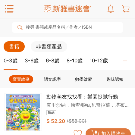
搜尋 書籍或產品名稱／作者／ISBN
書籍
非書類產品
0-3歲
3-6歲
6-8歲
8-10歲
10-12歲
教具
寶寶故事
語文認字
數學啟蒙
趣味認知
動物萌友找找看：樂園捉賊行動
克里沙納．康查那帕,瓦奇拉萬．塔布
斯亞
新品
$ 52.20
($58.00)
加入購物車