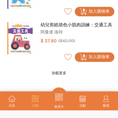
加入購物車
幼兒剪紙填色小肌肉訓練：交通工具
阿曼達‧洛特
$ 37.80
($42.00)
加入購物車
加載更多
主頁
分類
活動
帳號
會員卡