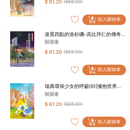
$ 61.20
($68.00)
加入購物車
凌晨四點的洛杉磯-高比拜仁的傳奇
(5)[擁抱世界正能量]
關麗珊
$ 61.20
($68.00)
加入購物車
瑞典環保少女的呼籲(6)[擁抱世界正
能量]
關麗珊
$ 61.20
($68.00)
加入購物車