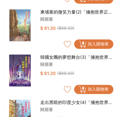
柬埔寨的微笑力量(2)「擁抱世界正能
量」
關麗珊
$ 61.20
($68.00)
加入購物車
韓國女團的夢想舞台(3)「擁抱世界正
能量」
關麗珊
$ 61.20
($68.00)
加入購物車
走出黑暗的印度少女(4)「擁抱世界正
能量」
關麗珊