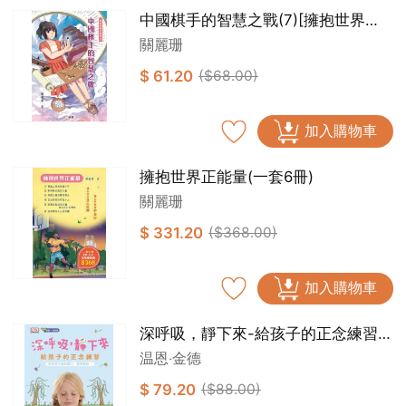
中國棋手的智慧之戰(7)[擁抱世界正
能量]
關麗珊
$ 61.20
($68.00)
加入購物車
擁抱世界正能量(一套6冊)
關麗珊
$ 331.20
($368.00)
加入購物車
深呼吸，靜下來-給孩子的正念練習
[新雅‧成長館]
温恩‧金德
$ 79.20
($88.00)