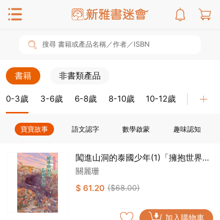
搜尋 書籍或產品名稱／作者／ISBN
書籍
非書類產品
0-3歲
3-6歲
6-8歲
8-10歲
10-12歲
教具
寶寶故事
語文認字
數學啟蒙
趣味認知
闖進山洞的泰國少年(1)「擁抱世界正
能量」
關麗珊
$ 61.20
($68.00)
加入購物車