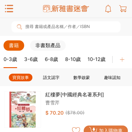
搜尋 書籍或產品名稱／作者／ISBN
書籍
非書類產品
0-3歲
3-6歲
6-8歲
8-10歲
10-12歲
教具
寶寶故事
語文認字
數學啟蒙
趣味認知
紅樓夢[中國經典名著系列]
曹雪芹
$ 70.20
($78.00)
加入購物車