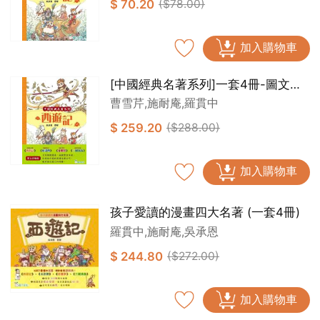
$ 70.20
($78.00)
加入購物車
[中國經典名著系列]一套4冊-圖文彩
繪版
曹雪芹,施耐庵,羅貫中
$ 259.20
($288.00)
加入購物車
孩子愛讀的漫畫四大名著 (一套4冊)
羅貫中,施耐庵,吳承恩
$ 244.80
($272.00)
加入購物車