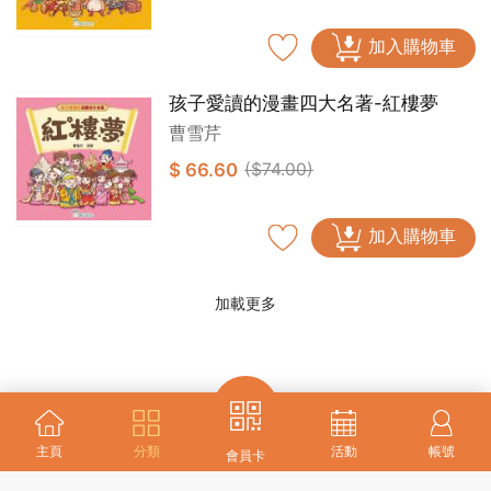
加入購物車
孩子愛讀的漫畫四大名著-紅樓夢
曹雪芹
$ 66.60
($74.00)
加入購物車
加載更多
主頁
分類
活動
帳號
會員卡