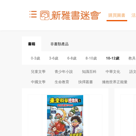
購買圖書
活
書籍
非書類產品
0-3歲
3-6歲
6-8歲
8-10歲
10-12歲
教具
兒童文學
青少年小說
知識百科
中華文化
語
中國文學
生命教育
抉擇叢書
擁抱世界正能量