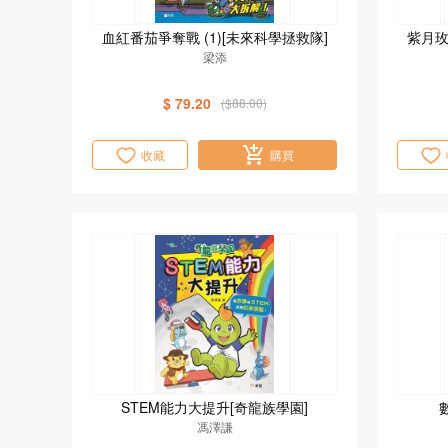
血紅番茄爭奪戰 (1)[未來科學拯救隊]
紫月玫
梁添
$ 79.20
($88.00)
收藏
購買
STEM能力大提升[奇龍族學園]
馮澤謙