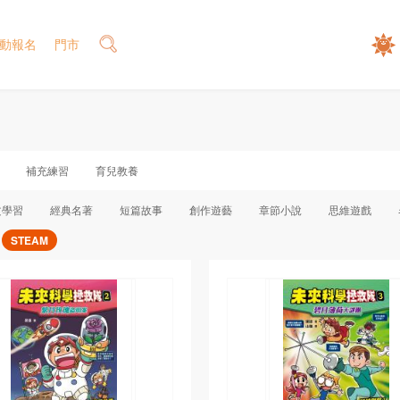
動報名
門市
補充練習
育兒教養
文學習
經典名著
短篇故事
創作遊藝
章節小說
思維遊戲
STEAM