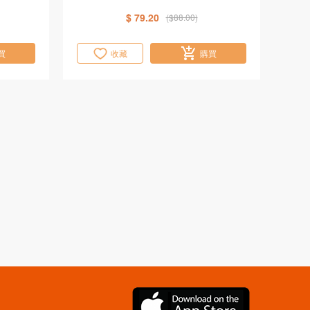
$ 79.20
($88.00)
買
收藏
購買