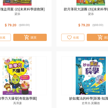
瑰盜用案 (2)[未來科學拯救隊]
碧月薄荷大謎團 (3)[未來科學
梁添
梁添
$ 79.20
$ 79.20
($88.00)
($88.00)
收藏
購買
收藏
購
數學力大爆發[奇龍族學園]
妙如魔法的科學[新雅‧知識
馮澤謙
史蒂夫‧莫爾德