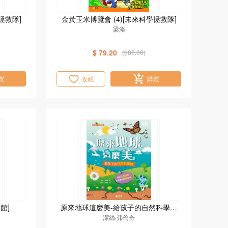
拯救隊]
金黃玉米博覽會 (4)[未來科學拯救隊]
梁添
$ 79.20
($88.00)
買
收藏
購買
館]
原來地球這麽美-給孩子的自然科學課
[新雅‧知識館]
潔絲‧弗倫奇