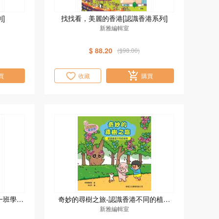
]
找找看，美麗的香港[認識香港系列]
新雅編輯室
$ 88.20
($98.00)
買
收藏
購買
一班學習
奇妙的尋樹之旅-認識香港不同的植物
[石獅安安愛遊歷]
新雅編輯室