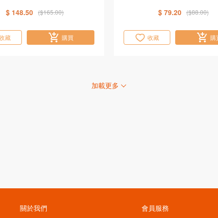
$ 148.50
$ 79.20
($165.00)
($88.00)
收藏
購買
收藏
購
加載更多
關於我們
會員服務