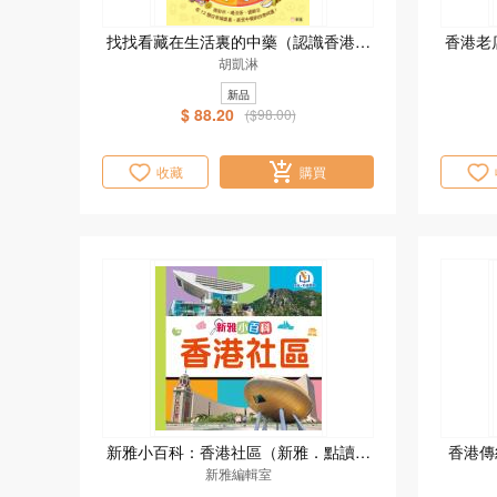
找找看藏在生活裏的中藥（認識香港系
香港老
胡凱淋
列）
新品
$ 88.20
($98.00)
收藏
購買
新雅小百科：香港社區（新雅．點讀樂
香港傳
新雅編輯室
園）