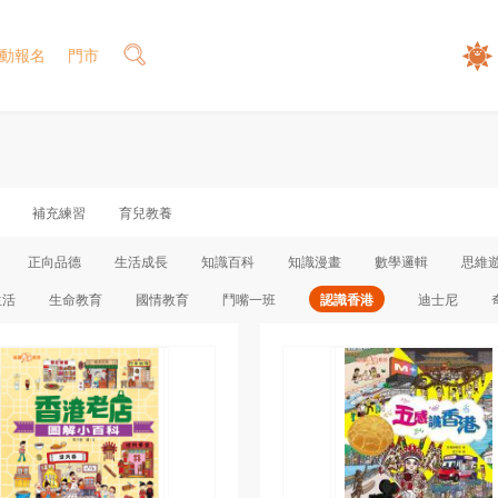
動報名
門市
補充練習
育兒教養
正向品德
生活成長
知識百科
知識漫畫
數學邏輯
思維
生活
生命教育
國情教育
鬥嘴一班
認識香港
迪士尼