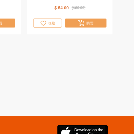
$ 54.00
($60.00)
買
收藏
購買