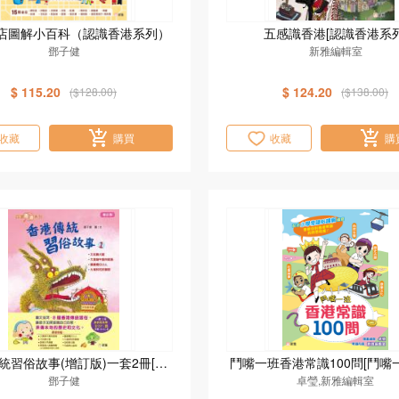
店圖解小百科（認識香港系列）
五感識香港[認識香港系列
鄧子健
新雅編輯室
$ 115.20
$ 124.20
($128.00)
($138.00)
收藏
購買
收藏
購
統習俗故事(增訂版)一套2冊[認
鬥嘴一班香港常識100問[鬥嘴
識香港系列]
鄧子健
卓瑩,新雅編輯室
系列]