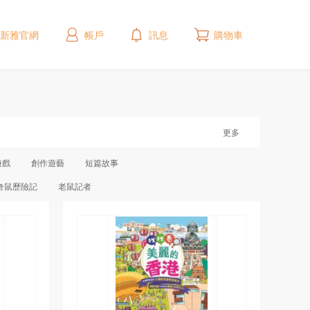
新雅官網
帳戶
訊息
購物車
更多
遊戲
創作遊藝
短篇故事
奇鼠歷險記
老鼠記者