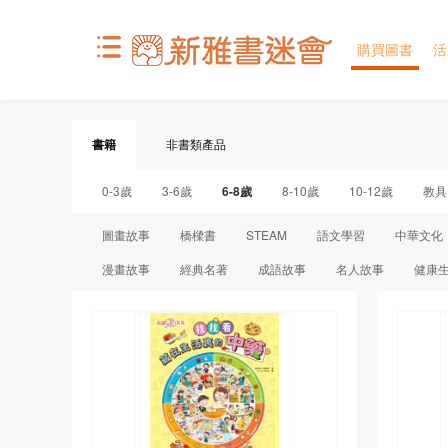
購買圖書
活
書籍
非書類產品
0-3歲
3-6歲
6-8歲
8-10歲
10-12歲
教具
圖畫故事
橋樑書
STEAM
語文學習
中華文化
漫畫故事
經典名著
成語故事
名人故事
健康