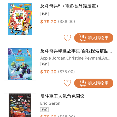
反斗奇兵5（電影番外篇漫畫）
新品
$ 79.20
($88.00)
加入購物車
反斗奇兵精選故事集(自我探索篇貼紙
版)
Apple Jordan,Christine Peymani,Anni
e Auerbach
新品
$ 70.20
($78.00)
加入購物車
反斗車王人氣角色圖鑑
Eric Geron
新品
($88.00)