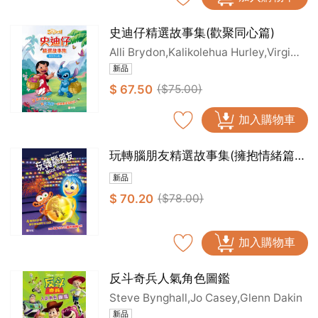
史迪仔精選故事集(歡聚同心篇)
Alli Brydon,Kalikolehua Hurley,Virgini
a Murphy
新品
$ 67.50
($75.00)
加入購物車
玩轉腦朋友精選故事集(擁抱情緒篇貼
紙版)
新品
$ 70.20
($78.00)
加入購物車
反斗奇兵人氣角色圖鑑
Steve Bynghall,Jo Casey,Glenn Dakin
新品