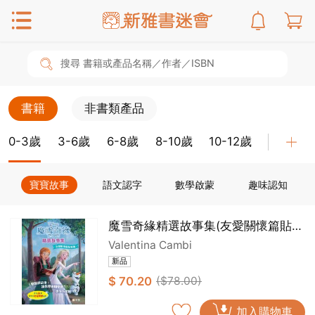
搜尋 書籍或產品名稱／作者／ISBN
書籍
非書類產品
0-3歲
3-6歲
6-8歲
8-10歲
10-12歲
教具
寶寶故事
語文認字
數學啟蒙
趣味認知
魔雪奇緣精選故事集(友愛關懷篇貼紙
版)
Valentina Cambi
新品
$ 70.20
($78.00)
加入購物車