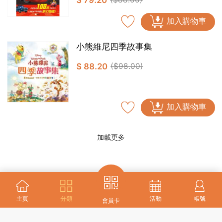
$ 79.20
加入購物車
小熊維尼四季故事集
$ 88.20
($98.00)
加入購物車
加載更多
主頁
分類
活動
帳號
會員卡