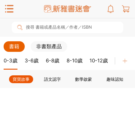
搜尋 書籍或產品名稱／作者／ISBN
書籍
非書類產品
0-3歲
3-6歲
6-8歲
8-10歲
10-12歲
教具
寶寶故事
語文認字
數學啟蒙
趣味認知